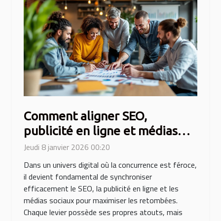
Comment aligner SEO,
publicité en ligne et médias
sociaux pour maximiser vos
Jeudi 8 janvier 2026 00:20
résultats ?
Dans un univers digital où la concurrence est féroce,
il devient fondamental de synchroniser
efficacement le SEO, la publicité en ligne et les
médias sociaux pour maximiser les retombées.
Chaque levier possède ses propres atouts, mais