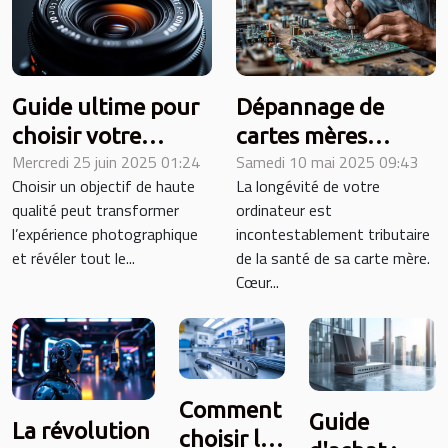
Guide ultime pour
Dépannage de
choisir votre
cartes mères
Mercredi 25 juin 2025 01:24
Samedi 10 mai 2025 09:43
prochain objectif
conseils et astuces
Choisir un objectif de haute
La longévité de votre
de haute qualité
pour élargir la
qualité peut transformer
ordinateur est
durée de vie de
l’expérience photographique
incontestablement tributaire
votre PC
et révéler tout le...
de la santé de sa carte mère.
Cœur...
Comment
Guide
La révolution
choisir la