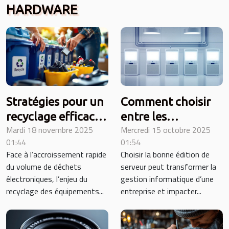
HARDWARE
Stratégies pour un
Comment choisir
recyclage efficace
entre les
Mardi 18 novembre 2025
Mercredi 15 octobre 2025
des équipements
différentes
01:44
01:54
technologiques
éditions de
Face à l’accroissement rapide
Choisir la bonne édition de
serveurs pour
du volume de déchets
serveur peut transformer la
optimiser votre
électroniques, l’enjeu du
gestion informatique d’une
entreprise ?
recyclage des équipements...
entreprise et impacter...