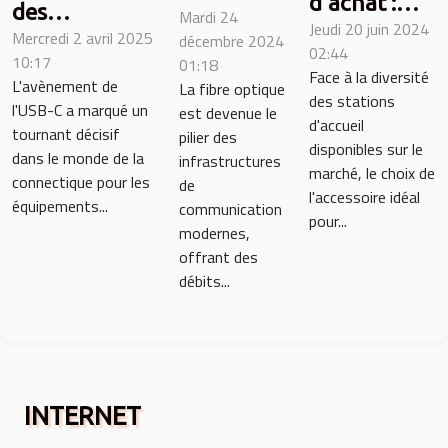
d'achat :
des
Mardi 24
meilleure
Jeudi 20 juin 2024
Comment
Mercredi 2 avril 2025
interfaces
décembre 2024
cliveuse
02:44
choisir la
10:17
01:18
USB-C pour
de fibre
Face à la diversité
L'avènement de
La fibre optique
station
les
des stations
optique
l'USB-C a marqué un
est devenue le
d'accueil
d'accueil
périphériques
tournant décisif
pour
pilier des
idéale pour
disponibles sur le
et accessoires
dans le monde de la
infrastructures
votre
marché, le choix de
augmenter
connectique pour les
de
high-tech
réseau
l'accessoire idéal
la
équipements...
communication
pour...
modernes,
productivité
offrant des
de votre
débits...
ordinateur
portable
INTERNET