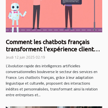
Comment les chatbots français
transforment l'expérience client
dans le secteur des services
Jeudi 12 juin 2025 02:19
L’évolution rapide des intelligences artificielles
conversationnelles bouleverse le secteur des services en
France. Les chatbots français, grâce à leur adaptation
linguistique et culturelle, proposent des interactions
inédites et personnalisées, transformant ainsi la relation
entre entreprises et...