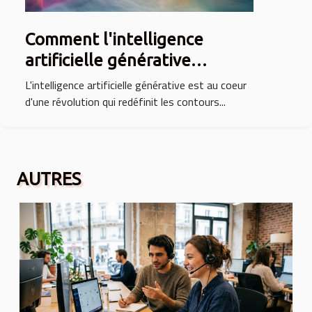
Comment l'intelligence
artificielle générative
transforme les industries
L'intelligence artificielle générative est au coeur
créatives
d'une révolution qui redéfinit les contours...
AUTRES